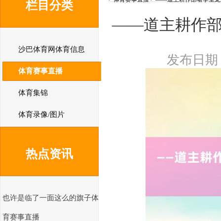
栏目分类
——道主耕作
沙巴体育网体育信息
发布日期：2
体育赛事直播
体育集锦
体育录像/图片
热点资讯
也许是临了一面这么的旗子体
育赛事直播