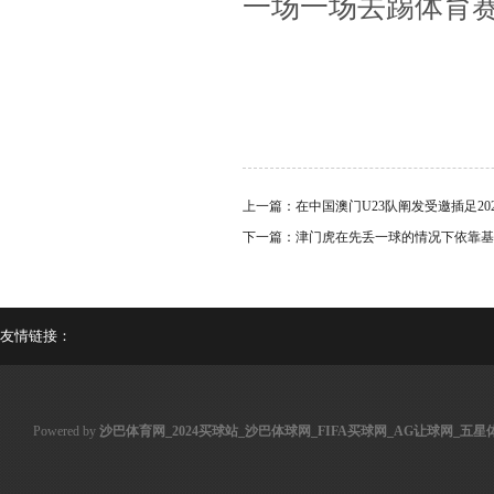
一场一场去踢体育
上一篇：
在中国澳门U23队阐发受邀插足2
下一篇：
津门虎在先丢一球的情况下依靠基
友情链接：
Powered by
沙巴体育网_2024买球站_沙巴体球网_FIFA买球网_AG让球网_五