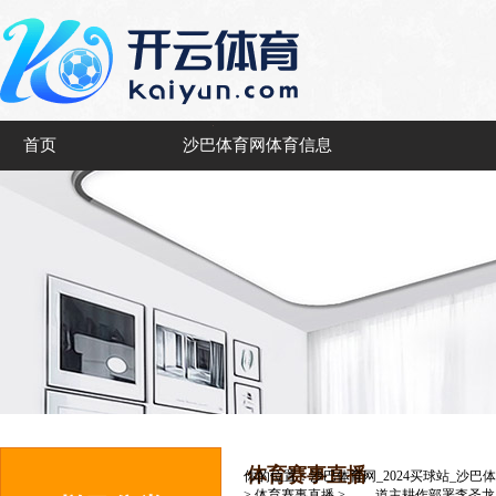
首页
沙巴体育网体育信息
体育赛事直播
你的位置：
沙巴体育网_2024买球站_沙巴
>
体育赛事直播
> ——道主耕作部署李圣