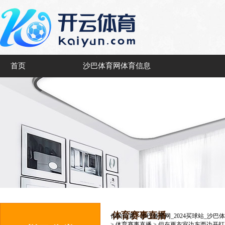
首页
沙巴体育网体育信息
体育赛事直播
你的位置：
沙巴体育网_2024买球站_沙巴
>
体育赛事直播
> 但在更衣室边东西边开