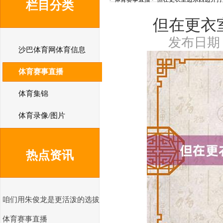
栏目分类
但在更衣
发布日期：2
沙巴体育网体育信息
体育赛事直播
体育集锦
体育录像/图片
热点资讯
咱们用朱俊龙是更活泼的选拔
体育赛事直播