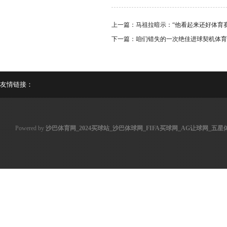
上一篇：
马祖拉暗示：“他看起来还好体育
下一篇：
咱们错失的一次绝佳进球契机体育
友情链接：
Powered by
沙巴体育网_2024买球站_沙巴体球网_FIFA买球网_AG让球网_五