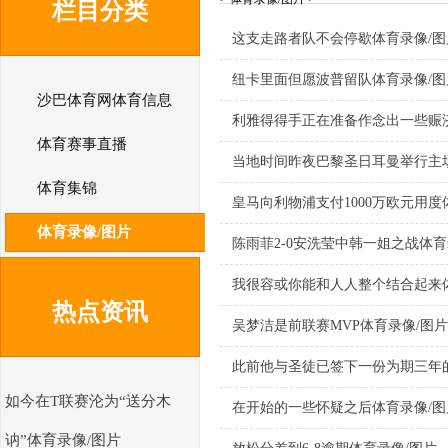
栏目分类
这支走路者队不会停歇体育录像/图
纽卡里面但愿波普留队体育录像/图
沙巴体育网体育信息
利雅得得手正在准备作念出一些赈
体育赛事直播
当地时间昨夜巴黎圣日耳曼举行主
体育集锦
皇马向利物浦支付1000万欧元用度
体育录像/图片
陈雨菲2-0安洗莹中韩一姐之战体育
我很容或你能和人人整个结合起来
热点资讯
吴梦洁是前联赛MVP体育录像/图片
此前他与圣徒已签下一份为期三年
如今在T联赛沦为“送分木
在开始的一些怀疑之后体育录像/图
讷”体育录像/图片