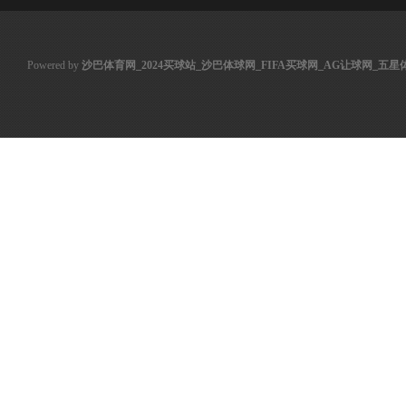
Powered by
沙巴体育网_2024买球站_沙巴体球网_FIFA买球网_AG让球网_五