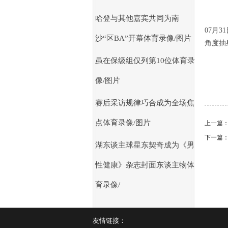
哈登与其他嘉宾共同为南
07月
沙“区BA”开幕体育录像/图片
角度抽
虽在保级组仅列第10位体育录
像/图片
赛后采访规律巧合成为全场焦
点体育录像/图片
上一篇
下一篇
湖东谈主球星东契奇成为《男
性健康》杂志封面东谈主物体
育录像/
友情链接：