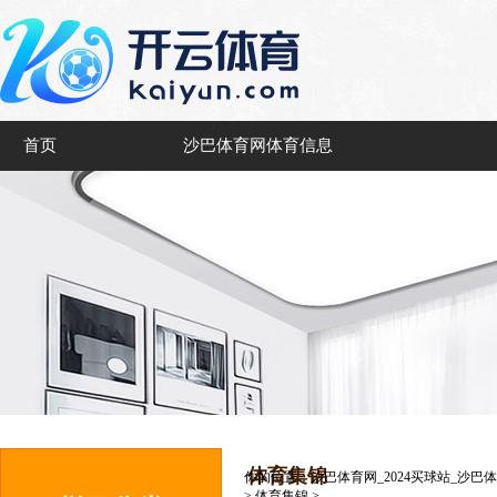
首页
沙巴体育网体育信息
体育集锦
你的位置：
沙巴体育网_2024买球站_沙巴
>
体育集锦
>