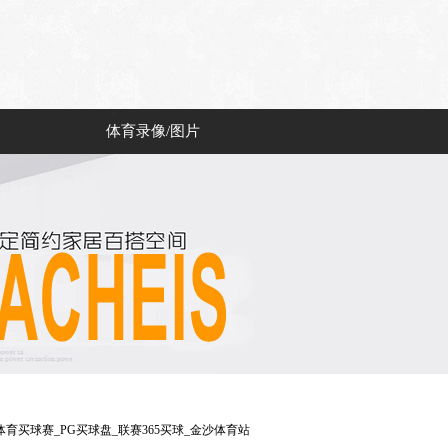
体育录像/图片
体育买球赛_PG买球盘_联赛365买球_金沙体育站