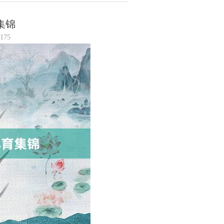
集锦
175