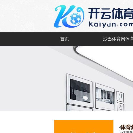
首页
沙巴体育网体
体育
你的位
>
体育集