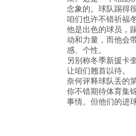
念象的。球队踢得
咱们也许不错祈福
他是出色的球员，
动和力量，而他会
感、个性。
另别称冬季新援卡
让咱们翘首以待。
奈何评释球队丢的
你不错期待体育集锦
事情。但他们的进