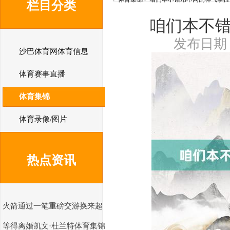
栏目分类
咱们本不
发布日期：2
沙巴体育网体育信息
体育赛事直播
体育集锦
体育录像/图片
热点资讯
火箭通过一笔重磅交游换来超
等得离婚凯文·杜兰特体育集锦