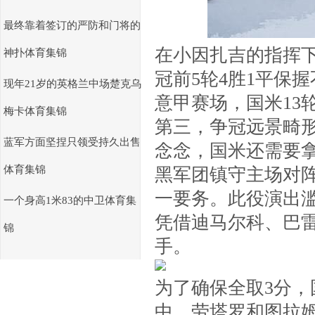
最终靠着签订的严防和门将的
在小因扎吉的指挥
神扑体育集锦
冠前5轮4胜1平保
现年21岁的英格兰中场楚克乌
意甲赛场，国米13
梅卡体育集锦
第三，争冠远景畸
蓝军方面坚捏只领受持久出售
念念，国米还需要拿
体育集锦
黑军团镇守主场对
一要务。此役演出
一个身高1米83的中卫体育集
凭借迪马尔科、巴雷
锦
手。
为了确保全取3分，
中，劳塔罗和图拉