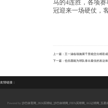
马的4连胜，各项赛
冠迎来一场硬仗，
上一篇：
王一涵临场施展千里稳交出精彩
下一篇：
也但愿能为球队拿出最佳的发达体
友情链接：
Powered by
沙巴体育网_2024买球站_沙巴体球网_FIFA买球网_AG让球网_五