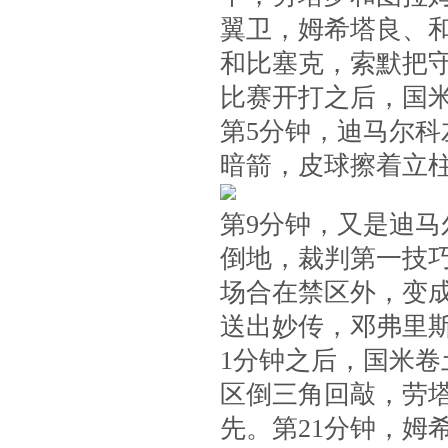
翼卫，姆希塔良、
和比塞克，索默把
比赛开打之后，国
第5分钟，迪马尔
暗箭，皮球擦着立
第9分钟，又是迪
倒地，裁判第一技巧
场合在禁区外，变成
送出妙传，邓弗里
1分钟之后，国米
区倒三角回敲，劳
先。第21分钟，姆