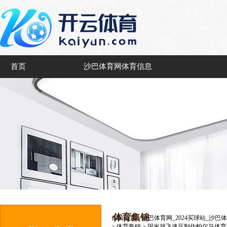
首页
沙巴体育网体育信息
体育集锦
你的位置：
沙巴体育网_2024买球站_沙巴
>
体育集锦
> 国米就飞速压制住帕尔马体