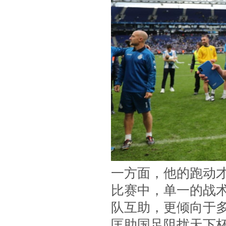
一方面，他的跑动
比赛中，单一的战
队互助，更倾向于
匡助国足阻扰天下