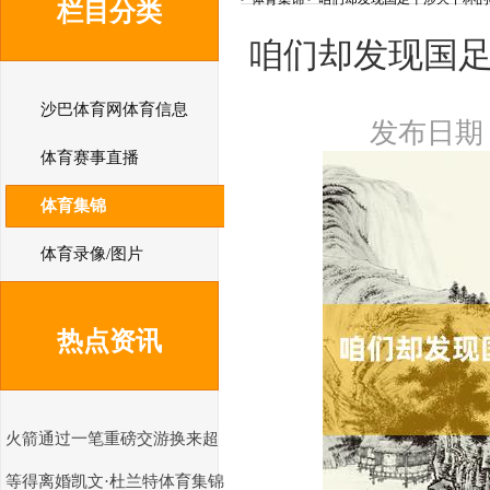
栏目分类
咱们却发现国
沙巴体育网体育信息
发布日期：2
体育赛事直播
体育集锦
体育录像/图片
热点资讯
火箭通过一笔重磅交游换来超
等得离婚凯文·杜兰特体育集锦