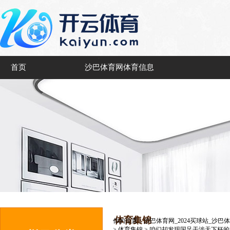
首页
沙巴体育网体育信息
体育集锦
你的位置：
沙巴体育网_2024买球站_沙巴
>
体育集锦
> 咱们却发现国足干涉天下杯