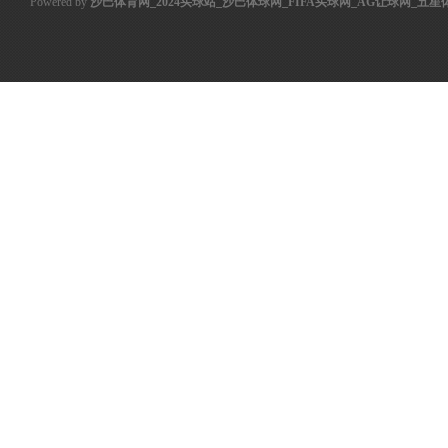
Powered by
沙巴体育网_2024买球站_沙巴体球网_FIFA买球网_AG让球网_五