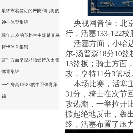
最终靠着签订的严防和门将的
央视网音信：北京
神扑体育集锦
行，活塞133-12
现年21岁的英格兰中场楚克乌
活塞方面，小哈达
梅卡体育集锦
尔-汤普森18分10
蓝军方面坚捏只领受持久出售
13篮板；骑士方面，
体育集锦
攻，亨特11分3篮板
本场比赛，活塞
一个身高1米83的中卫体育集
31分，骑士在次节回
锦
攻热潮，一举拉开比
掀起绝地反击，轰出
终，活塞布置了压