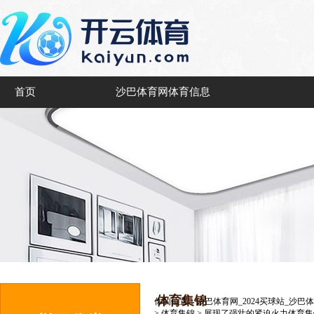
首页
沙巴体育网体育信息
体育集锦
你的位置：
沙巴体育网_2024买球站_沙巴
>
体育集锦
> 展现了强壮的紧迫火力体育集