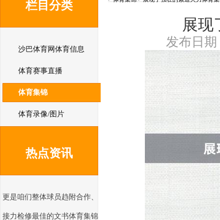
栏目分类
展现
发布日期：2
沙巴体育网体育信息
体育赛事直播
体育集锦
体育录像/图片
热点资讯
更是咱们整体球员趋附合作、
接力检修最佳的文书体育集锦