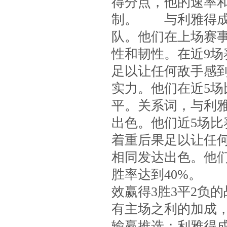
得分点，他的速率
制。 与利雅得成
队。他们在上场赛事
性和韧性。在近9
足以让任何敌手感
实力。他们在近5场
平。关系词，与利
出色。他们近5场比
着重后果足以让任
相同发达出色。他们
胜率达到40%。
效赢得3胜3平2负
有主场之利的加成
输赢推选：利雅得