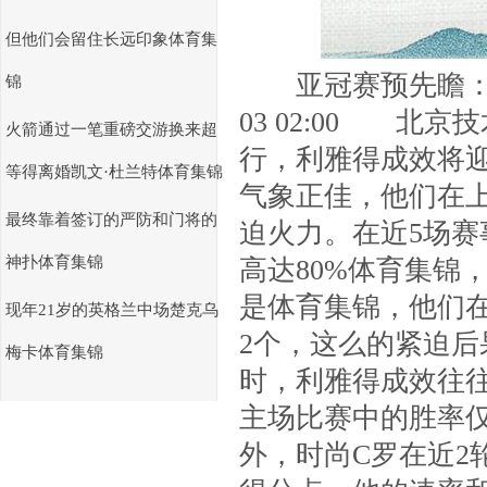
但他们会留住长远印象体育集
亚冠赛预先瞻：利雅
锦
03 02:00 北京
火箭通过一笔重磅交游换来超
行，利雅得成效将
等得离婚凯文·杜兰特体育集锦
气象正佳，他们在上
最终靠着签订的严防和门将的
迫火力。在近5场赛
神扑体育集锦
高达80%体育集锦
是体育集锦，他们在
现年21岁的英格兰中场楚克乌
2个，这么的紧迫
梅卡体育集锦
时，利雅得成效往
主场比赛中的胜率仅
外，时尚C罗在近2