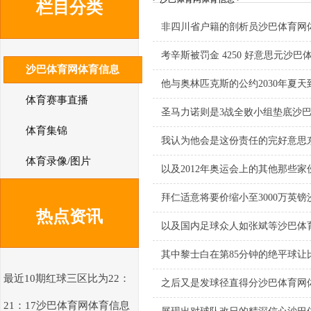
栏目分类
非四川省户籍的剖析员沙巴体育网
考辛斯被罚金 4250 好意思元沙
沙巴体育网体育信息
他与奥林匹克斯的公约2030年夏
体育赛事直播
圣马力诺则是3战全败小组垫底沙
体育集锦
我认为他会是这份责任的完好意思
体育录像/图片
以及2012年奥运会上的其他那些
拜仁适意将要价缩小至3000万英
热点资讯
以及国内足球众人如张斌等沙巴体
其中黎士白在第85分钟的绝平球让
最近10期红球三区比为22：
之后又是发球径直得分沙巴体育网
21：17沙巴体育网体育信息