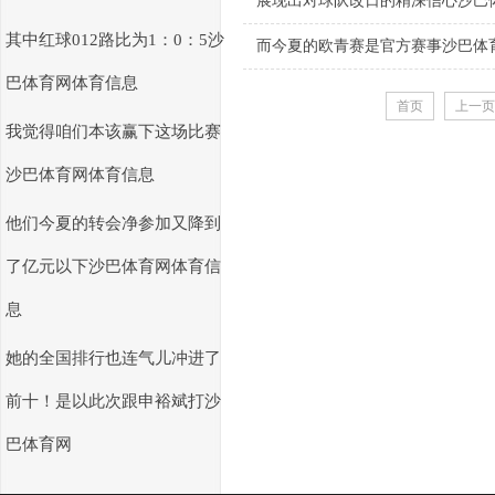
展现出对球队改日的精深信心沙巴
其中红球012路比为1：0：5沙
而今夏的欧青赛是官方赛事沙巴体
巴体育网体育信息
首页
上一页
我觉得咱们本该赢下这场比赛
沙巴体育网体育信息
他们今夏的转会净参加又降到
了亿元以下沙巴体育网体育信
息
她的全国排行也连气儿冲进了
前十！是以此次跟申裕斌打沙
巴体育网