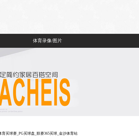
体育录像/图片
体育买球赛_PG买球盘_联赛365买球_金沙体育站