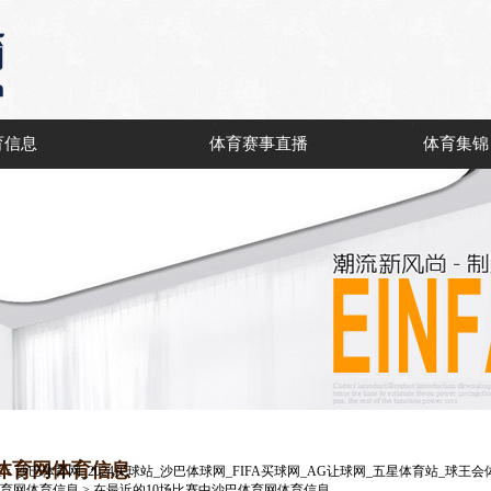
育信息
体育赛事直播
体育集锦
体育网体育信息
置：
沙巴体育网_2024买球站_沙巴体球网_FIFA买球网_AG让球网_五星体育站_球王会
育网体育信息
> 在最近的10场比赛中沙巴体育网体育信息